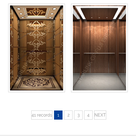
41 records
1
2
3
4
NEXT