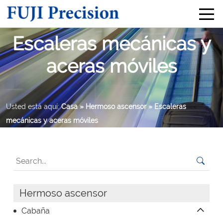
Escaleras mecánicas y
aceras móviles
Usted está aquí:
Casa
» Hermoso ascensor
» Escaleras
mecánicas y aceras móviles
Hermoso ascensor
Cabaña