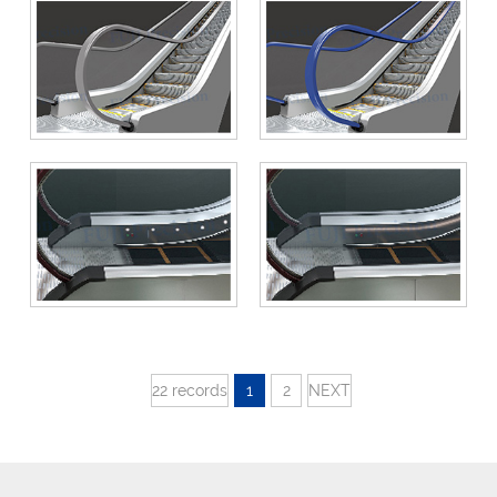
22 records
1
2
NEXT