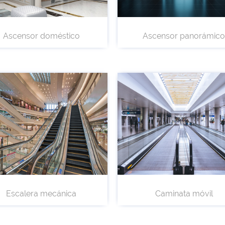
Ascensor doméstico
Ascensor panorámico
Escalera mecánica
Caminata móvil