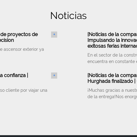
Noticias
 de proyectos de
+
[
Noticias de la compa
ecision
Impulsando la innovac
exitosas ferias interna
e ascensor exterior ya
En el sector de la constr
encuentra en constante 
la confianza |
+
[
Noticias de la compa
Hurghada finalizado | 
 cliente por viajar una
¡Muchas gracias a nuestr
de la entrega!Nos enorg