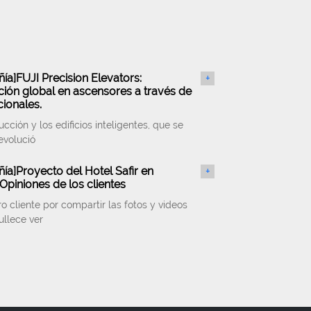
ñía
]
FUJI Precision Elevators:
+
ión global en ascensores a través de
cionales.
ucción y los edificios inteligentes, que se
evolució
ñía
]
Proyecto del Hotel Safir en
+
Opiniones de los clientes
o cliente por compartir las fotos y videos
ullece ver