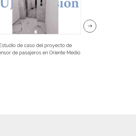
Estudio de caso del proyecto de
Caso de proyecto 
nsor de pasajeros en Oriente Medio
| Solución fiabl
c