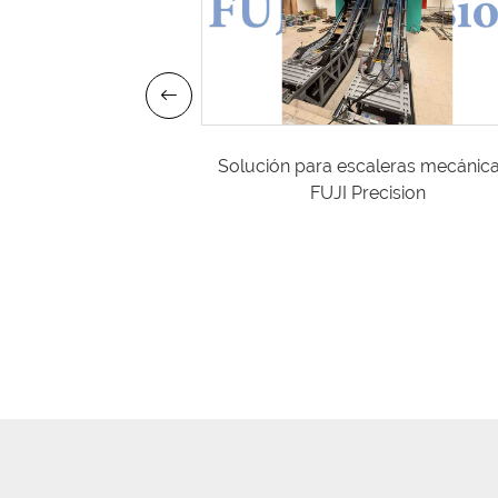
Solución para escaleras mecánica
al de 320 kg | 2
FUJI Precision
das · 2 puertas