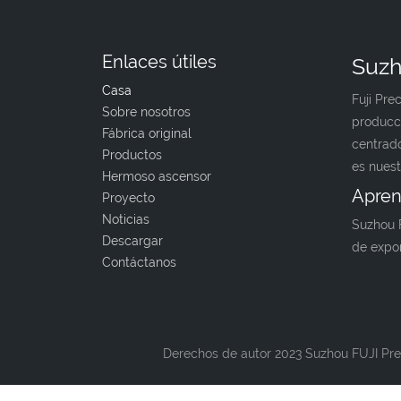
Enlaces útiles
Suzh
Casa
Fuji Pre
Sobre nosotros
producc
Fábrica original
centrado
Productos
es nuest
Hermoso ascensor
Apren
Proyecto
Noticias
Suzhou F
Descargar
de expo
Contáctanos
Derechos de autor 2023 Suzhou FUJI Prec