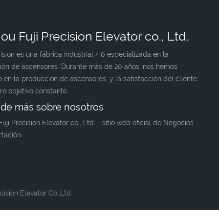
ou Fuji Precision Elevator co., Ltd.
cision es una fábrica industrial 4.0 especializada en la
ión de ascensores. Durante más de 20 años, nos hemos
 en la producción de ascensores, y la satisfacción del cliente
ro objetivo constante.
de más sobre nosotros
uji Precision Elevator co., Ltd. - sitio web oficial de Negocios
rtación
ision Elevator Co.,Ltd