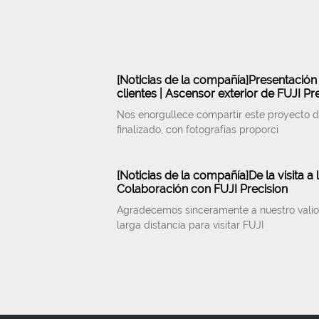
[
Noticias de la compañía
]
Presentación
clientes | Ascensor exterior de FUJI Pr
Nos enorgullece compartir este proyecto d
finalizado, con fotografías proporci
[
Noticias de la compañía
]
De la visita a 
Colaboración con FUJI Precision
Agradecemos sinceramente a nuestro valioso
larga distancia para visitar FUJI