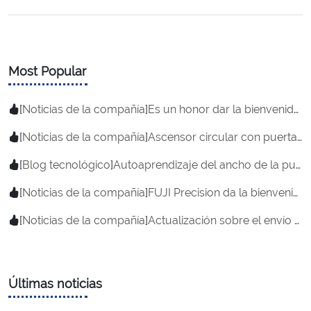
Most Popular
[
Noticias de la compañía
]
Es un honor dar la bienvenida a nuestros socios a FUJI Precision
[
Noticias de la compañía
]
Ascensor circular con puerta pasante | Nuevo lanzamiento de I+D de FUJI Precision
[
Blog tecnológico
]
Autoaprendizaje del ancho de la puerta del operador de la puerta del ascensor
[
Noticias de la compañía
]
FUJI Precision da la bienvenida a clientes africanos para visitar su fábrica y establecer una cooperación estratégica.
[
Noticias de la compañía
]
Actualización sobre el envío de ascensores | La fábrica de FUJI Precision está lista para realizar entregas a nivel mundial.
Últimas noticias