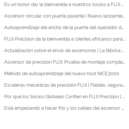
·
Es un honor dar la bienvenida a nuestros socios a FUJI Precision
·
Ascensor circular con puerta pasante | Nuevo lanzamiento de I+D de FUJI Precision
·
Autoaprendizaje del ancho de la puerta del operador de la puerta del ascensor
·
FUJI Precision da la bienvenida a clientes africanos para visitar su fábrica y establecer una cooperación estratégica.
·
Actualización sobre el envío de ascensores | La fábrica de FUJI Precision está lista para realizar entregas a nivel mundial.
·
Ascensor de precisión FUJI: Prueba de montaje completa e inspección de calidad antes del envío
·
Método de autoaprendizaje del nuevo host NICE3000
·
Escaleras mecánicas de precisión FUJI | Fiables, seguras y diseñadas para entornos de alto tráfico
·
Por qué los Socios Globales Confían en FUJI Precision | Un Tributo a Nuestros Clientes de Ascensores en Todo el Mundo
·
Está empezando a hacer frío y los cables del ascensor están cubiertos de aceite y mugre. El técnico de mantenimiento los está limpiando a toda velocidad; ¡tiene las manos destrozadas!